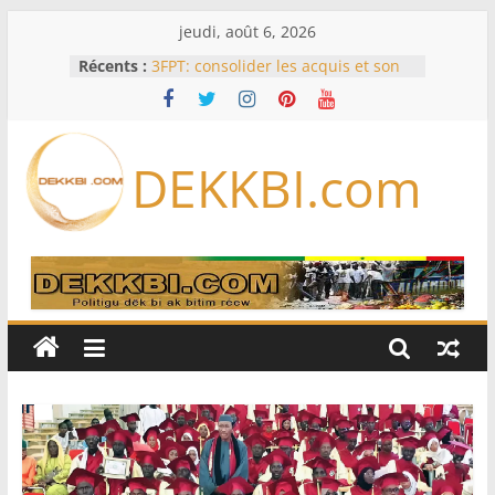
Passer
jeudi, août 6, 2026
au
Récents :
3FPT: consolider les acquis et son
contenu
ancrage dans la ‘’Vision Sénégal
2050’’
Cameroun: pourquoi un
remaniement au sommet de
DEKKBI.com
l’armée alors que Paul Biya est hors
du pays
Drone explosif à Leipzig: une
menace susceptible d’impliquer
«des puissances étrangères», selon
Berlin
« Des erreurs ont été commises »
Confrontée à des attaques russes
quotidiennes, l’Ukraine ordonne
des évacuations à Kramatorsk