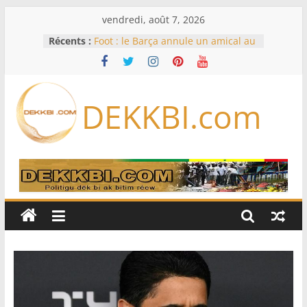
Passer
vendredi, août 7, 2026
au
Récents :
Foot : le Barça annule un amical au
contenu
Maroc après la crise migratoire de
Ceuta
Hydrocarbures – Résultats des
projets Sangomar et Gta en juillet
DEKKBI.com
2026 : Le secteur confirme sa
dynamique
Transition énergétique juste : des
experts du ministère de l’Énergie
formés à la planification
Code de la famille, cadis et égalité
devant la loi : Dar Al Istiqaamah
soumet ses doléances au ministre
de la Justice
Assemblée nationale : trois projets
et deux propositions de loi au
menu de la session extraordinaire,
lundi