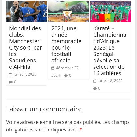
Mondial des
2024, une
Karaté –
clubs:
année
Championna
Manchester
mémorable
t d’Afrique
City sorti par
pour le
2025: Le
les
football
Sénégal
Saoudiens
africain
dévoile sa
d’Al-Hilal
sélection de
décembre 27,
16 athlètes
juillet 1, 2025
2024
0
juillet 18, 2025
0
0
Laisser un commentaire
Votre adresse e-mail ne sera pas publiée.
Les champs
obligatoires sont indiqués avec
*