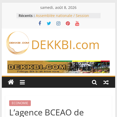
Passer
samedi, août 8, 2026
au
Récents :
Assemblée nationale / Session
contenu
extraordinaire: Six commissions
d’enquête à l’ordre du jour ce lundi
Colombie: investiture du président
de la Espriella
DEKKBI.com
Bénin: Patrice Talon élu président
du Sénat, moins de trois mois
après son départ du pouvoir
Moyen-Orient: l’Arabie saoudite, le
Pakistan et la Turquie signent un
accord de défense
RD Congo: Kinshasa interdit les
exportations de cuivre et de cobalt
concentrés pour valoriser sa
production
ECONOMIE
L’agence BCEAO de