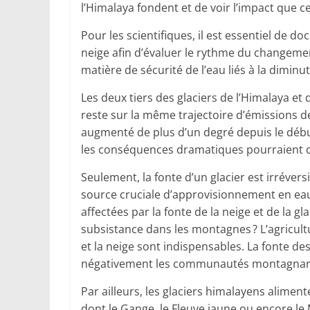
l’Himalaya fondent et de voir l’impact que 
Pour les scientifiques, il est essentiel de d
neige afin d’évaluer le rythme du changement
matière de sécurité de l’eau liés à la dimin
Les deux tiers des glaciers de l’Himalaya et 
reste sur la même trajectoire d’émissions de
augmenté de plus d’un degré depuis le début
les conséquences dramatiques pourraient chan
Seulement, la fonte d’un glacier est irréver
source cruciale d’approvisionnement en ea
affectées par la fonte de la neige et de la g
subsistance dans les montagnes ? L’agricultur
et la neige sont indispensables. La fonte de
négativement les communautés montagnar
Par ailleurs, les glaciers himalayens alime
dont le Gange, le Fleuve jaune ou encore le