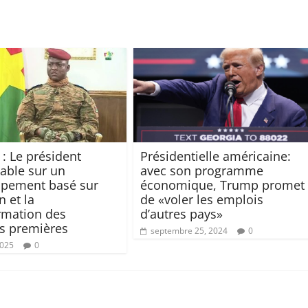
 : Le président
Présidentielle américaine:
table sur un
avec son programme
ppement basé sur
économique, Trump promet
n et la
de «voler les emplois
rmation des
d’autres pays»
s premières
septembre 25, 2024
0
2025
0