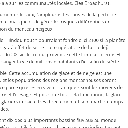
cela a sur les communautés locales. Clea Broadhurst.
ocumenter le taux, l’ampleur et les causes de la perte de
 climatique et de gérer les risques différentiels en
ution du manteau neigeux.
de l’Hindou Kouch pourraient fondre d’ici 2100 si la planète
 gaz à effet de serre. La température de l’air a déjà
 du 20ᵉ siècle, ce qui provoque cette fonte accélérée. Et
ger la vie de millions d’habitants d’ici la fin du siècle.
sible. Cette accumulation de glace et de neige est une
u et les populations des régions montagneuses seront
lace parce qu’elles en vivent. Car, quels sont les moyens de
e et l’élevage. Et pour que tout cela fonctionne, la glace
s glaciers impacte très directement et la plupart du temps
des.
ntent dix des plus importants bassins fluviaux au monde
 Mékong. Et ils fournissent directement ou indirectement