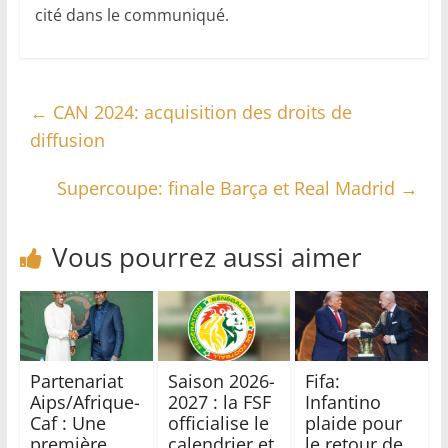
cité dans le communiqué.
←
CAN 2024: acquisition des droits de
diffusion
Supercoupe: finale Barça et Real Madrid
→
Vous pourrez aussi aimer
Partenariat
Saison 2026-
Fifa:
Aips/Afrique-
2027 : la FSF
Infantino
Caf : Une
officialise le
plaide pour
première
calendrier et
le retour de