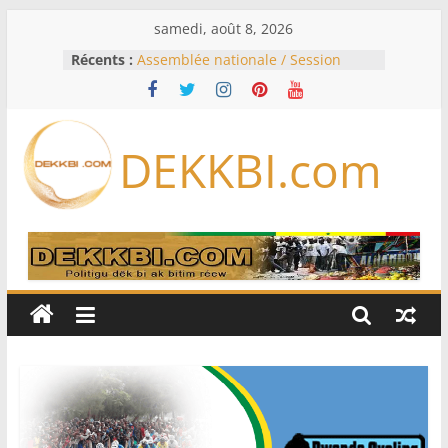
Passer
samedi, août 8, 2026
au
Récents :
Assemblée nationale / Session
contenu
extraordinaire: Six commissions
d’enquête à l’ordre du jour ce lundi
Colombie: investiture du président
de la Espriella
DEKKBI.com
Bénin: Patrice Talon élu président
du Sénat, moins de trois mois
après son départ du pouvoir
Moyen-Orient: l’Arabie saoudite, le
Pakistan et la Turquie signent un
accord de défense
RD Congo: Kinshasa interdit les
exportations de cuivre et de cobalt
concentrés pour valoriser sa
production