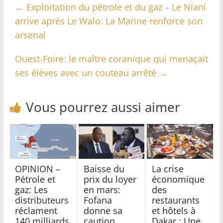
←
Exploitation du pétrole et du gaz – Le Niani
arrive après Le Walo: La Marine renforce son
arsenal
Ouest-Foire: le maître coranique qui menaçait
ses élèves avec un couteau arrêté
→
Vous pourrez aussi aimer
OPINION –
Baisse du
La crise
Pétrole et
prix du loyer
économique
gaz: Les
en mars:
des
distributeurs
Fofana
restaurants
réclament
donne sa
et hôtels à
140 milliards
caution
Dakar : Une