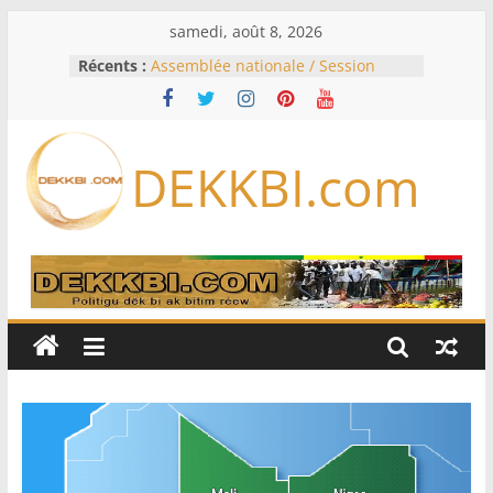
Passer
samedi, août 8, 2026
au
Récents :
Assemblée nationale / Session
contenu
extraordinaire: Six commissions
d’enquête à l’ordre du jour ce lundi
Colombie: investiture du président
de la Espriella
DEKKBI.com
Bénin: Patrice Talon élu président
du Sénat, moins de trois mois
après son départ du pouvoir
Moyen-Orient: l’Arabie saoudite, le
Pakistan et la Turquie signent un
accord de défense
RD Congo: Kinshasa interdit les
exportations de cuivre et de cobalt
concentrés pour valoriser sa
production