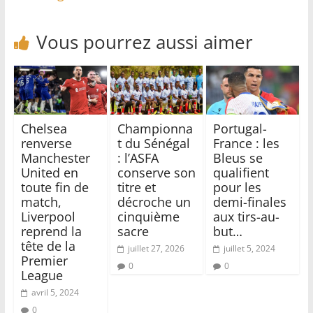
Vous pourrez aussi aimer
Chelsea
‎Championna
Portugal-
renverse
t du Sénégal
France : les
Manchester
: l’ASFA
Bleus se
United en
conserve son
qualifient
toute fin de
titre et
pour les
match,
décroche un
demi-finales
Liverpool
cinquième
aux tirs-au-
reprend la
sacre
but…
tête de la
juillet 27, 2026
juillet 5, 2024
Premier
0
0
League
avril 5, 2024
0