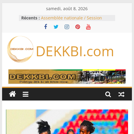
Passer
samedi, août 8, 2026
au
Récents :
Assemblée nationale / Session
contenu
extraordinaire: Six commissions
d’enquête à l’ordre du jour ce lundi
Colombie: investiture du président
de la Espriella
DEKKBI.com
Bénin: Patrice Talon élu président
du Sénat, moins de trois mois
après son départ du pouvoir
Moyen-Orient: l’Arabie saoudite, le
Pakistan et la Turquie signent un
accord de défense
RD Congo: Kinshasa interdit les
exportations de cuivre et de cobalt
concentrés pour valoriser sa
production