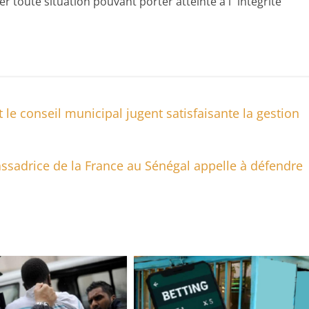
r toute situation pouvant porter atteinte à l’‘’intégrité
e conseil municipal jugent satisfaisante la gestion
ssadrice de la France au Sénégal appelle à défendre