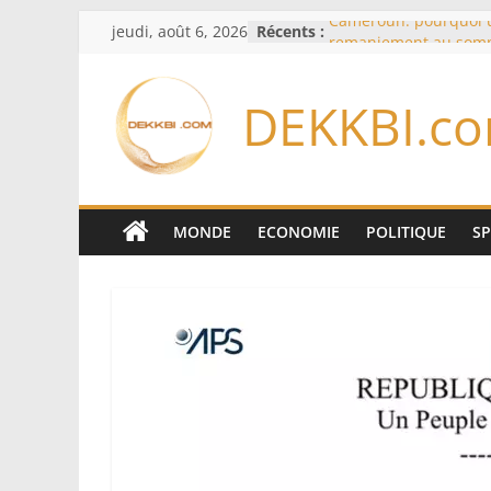
Passer
jeudi, août 6, 2026
Récents :
Cameroun: pourquoi 
au
remaniement au som
l’armée alors que Paul
contenu
du pays
DEKKBI.c
Meta se lance sur le 
logiciels écrits par l’
Anthropic et OpenAI
Bourse : l’Europe bat 
records dans l’espoir 
Disney s’associe à Tik
MONDE
ECONOMIE
POLITIQUE
S
davantage profit de s
légendaires
France – Algérie: l’aff
Laribi relance la coop
policière contre le nar