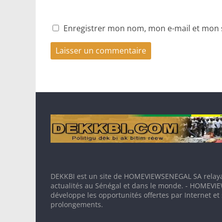
Enregistrer mon nom, mon e-mail et mon 
DEKKBI est un site de HOMEVIEWSENEGAL SA relaya
actualités au Sénégal et dans le monde. - HOMEV
développe les opportunités offertes par Internet et
prolongements.