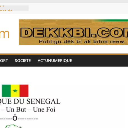
un
met de
 Biya est hors
om
marché des
IA, dominé par
toujours des
d’un accord
Tok pour tirer
PORT
SOCIETE
ACTUNUMERIQUE
es univers
aire Mehdi
ération
cotrafic