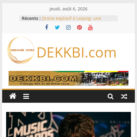
Passer
jeudi, août 6, 2026
au
Récents :
Drone explosif à Leipzig: une
contenu
menace susceptible d’impliquer
«des puissances étrangères», selon
Berlin
Bourse : l’Europe bat toujours des
DEKKBI.com
records dans l’espoir d’un accord
Disney s’associe à TikTok pour tirer
davantage profit de ses univers
légendaires
France – Algérie: l’affaire Mehdi
Laribi relance la coopération
policière contre le narcotrafic
Cameroun: pourquoi un
remaniement au sommet de
l’armée alors que Paul Biya est hors
du pays