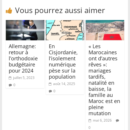
Vous pourrez aussi aimer
Allemagne:
En
« Les
retour à
Cisjordanie,
Marocaines
l’orthodoxie
l’isolement
ont d’autres
budgétaire
numérique
rêves »:
pour 2024
pèse sur la
mariages
population
tardifs,
juillet 5, 2023
natalité en
août 14, 2025
0
baisse, la
0
famille au
Maroc est en
pleine
mutation
mai 6, 2026
0