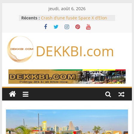
Passer
jeudi, août 6, 2026
au
Récents :
Crash d’une fusée Space X d’Elon
contenu
Musk sur la Lune: entre pollution
spatiale et ouverture sur la
formation des systèmes planétaires
Équipe nationale : Souleymane
DEKKBI.com
Diallo devrait assurer l’intérim des
Lions en septembre
Mondial 2026 – L’exode sur les
bancs africains : Sept
sélectionneurs sur 10 déjà partis
Sécheresse: Faut-il stocker l’eau?
À Ceuta, le bilan des morts monte à
75 côté espagnol, 11 côté marocain