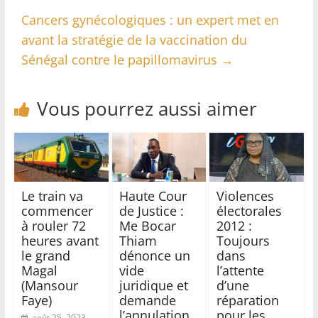
Cancers gynécologiques : un expert met en
avant la stratégie de la vaccination du
Sénégal contre le papillomavirus
→
Vous pourrez aussi aimer
Le train va
Haute Cour
Violences
commencer
de Justice :
électorales
à rouler 72
Me Bocar
2012 :
heures avant
Thiam
Toujours
le grand
dénonce un
dans
Magal
vide
l’attente
(Mansour
juridique et
d’une
Faye)
demande
réparation
l’annulation
pour les
août 25, 2023