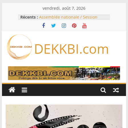
Passer
vendredi, août 7, 2026
au
Récents :
Assemblée nationale / Session
contenu
extraordinaire: Six commissions
d’enquête à l’ordre du jour ce lundi
Colombie: investiture du président
de la Espriella
DEKKBI.com
Bénin: Patrice Talon élu président
du Sénat, moins de trois mois
après son départ du pouvoir
Moyen-Orient: l’Arabie saoudite, le
Pakistan et la Turquie signent un
accord de défense
RD Congo: Kinshasa interdit les
exportations de cuivre et de cobalt
concentrés pour valoriser sa
production