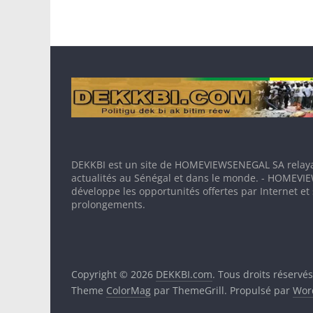
DEKKBI est un site de HOMEVIEWSENEGAL SA relaya
actualités au Sénégal et dans le monde. - HOMEV
développe les opportunités offertes par Internet et
prolongements.
Copyright © 2026
DEKKBI.com
. Tous droits réservés
Theme
ColorMag
par ThemeGrill. Propulsé par
Wor