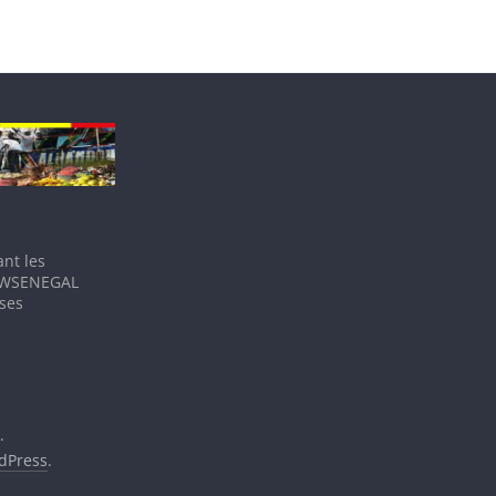
nt les
IEWSENEGAL
 ses
.
dPress
.