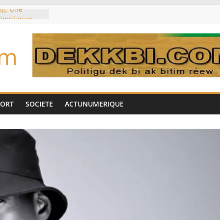
ig: une
’impliquer
gères», selon
om
toujours des
d’un accord
Tok pour tirer
es univers
aire Mehdi
PORT
SOCIETE
ACTUNUMERIQUE
ération
cotrafic
un
met de
 Biya est hors