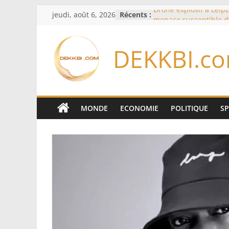
Passer
jeudi, août 6, 2026
Récents :
Drone explosif à Leipz
au
menace susceptible d
«des puissances étran
contenu
Berlin
DEKKBI.c
Bourse : l’Europe bat 
records dans l’espoir 
Disney s’associe à Tik
davantage profit de s
légendaires
France – Algérie: l’aff
MONDE
ECONOMIE
POLITIQUE
S
Laribi relance la coop
policière contre le nar
Cameroun: pourquoi 
remaniement au som
l’armée alors que Paul
du pays