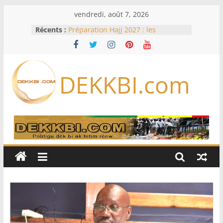
Passer
vendredi, août 7, 2026
au
Récents :
Préparation Hajj 2027 : les
contenu
voyagistes privés appellent à
anticiper les nouvelles exigences
saoudiennes
Code de la famille, cadis et égalité
DEKKBI.com
devant la loi : Dar Al Istiqaamah
soumet ses doléances au ministre
de la Justice
Assemblée nationale : trois projets
et deux propositions de loi au
menu de la session extraordinaire,
lundi
Foot : le Barça annule un amical au
Maroc après la crise migratoire de
Ceuta
Une hausse en glissement annuel
de 0,4 % des prix à la
consommation en juin