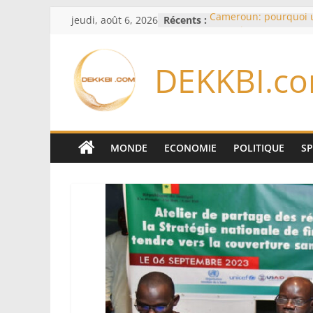
Passer
jeudi, août 6, 2026
Récents :
Cameroun: pourquoi 
au
remaniement au som
l’armée alors que Paul
contenu
du pays
DEKKBI.c
Meta se lance sur le 
logiciels écrits par l’
Anthropic et OpenAI
Bourse : l’Europe bat 
records dans l’espoir 
Disney s’associe à Tik
MONDE
ECONOMIE
POLITIQUE
S
davantage profit de s
légendaires
France – Algérie: l’aff
Laribi relance la coop
policière contre le nar