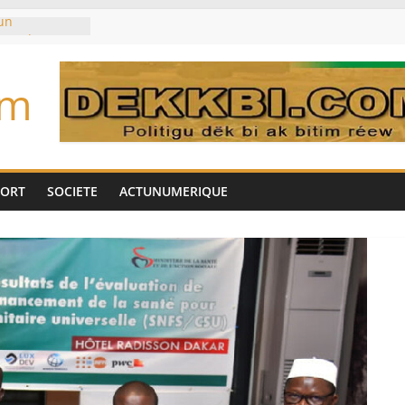
un
met de
 Biya est hors
om
marché des
IA, dominé par
toujours des
d’un accord
Tok pour tirer
PORT
SOCIETE
ACTUNUMERIQUE
es univers
aire Mehdi
ération
cotrafic