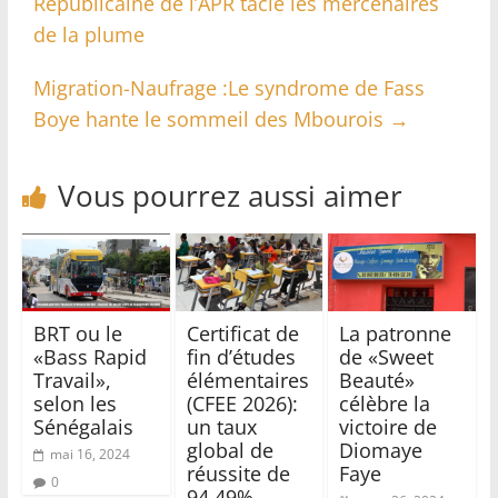
Républicaine de l’APR tacle les mercenaires
de la plume
Migration-Naufrage :Le syndrome de Fass
Boye hante le sommeil des Mbourois
→
Vous pourrez aussi aimer
BRT ou le
Certificat de
La patronne
«Bass Rapid
fin d’études
de «Sweet
Travail»,
élémentaires
Beauté»
selon les
(CFEE 2026):
célèbre la
Sénégalais
un taux
victoire de
global de
Diomaye
mai 16, 2024
réussite de
Faye
0
94,49%