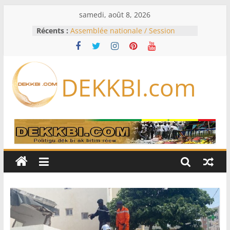
Passer
samedi, août 8, 2026
au
Récents :
Assemblée nationale / Session
contenu
extraordinaire: Six commissions
d’enquête à l’ordre du jour ce lundi
Colombie: investiture du président
de la Espriella
DEKKBI.com
Bénin: Patrice Talon élu président
du Sénat, moins de trois mois
après son départ du pouvoir
Moyen-Orient: l’Arabie saoudite, le
Pakistan et la Turquie signent un
accord de défense
RD Congo: Kinshasa interdit les
exportations de cuivre et de cobalt
concentrés pour valoriser sa
production