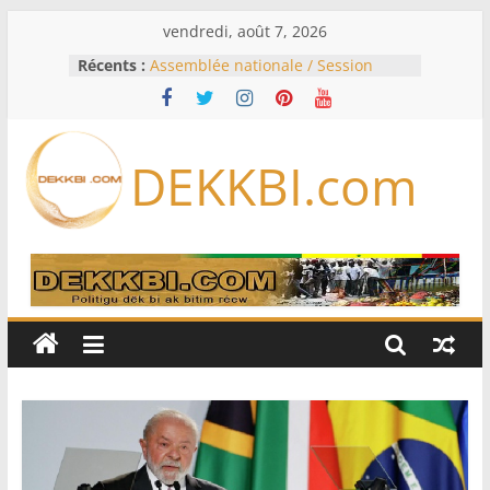
Passer
vendredi, août 7, 2026
au
Récents :
Assemblée nationale / Session
contenu
extraordinaire: Six commissions
d’enquête à l’ordre du jour ce lundi
Colombie: investiture du président
de la Espriella
DEKKBI.com
Bénin: Patrice Talon élu président
du Sénat, moins de trois mois
après son départ du pouvoir
Moyen-Orient: l’Arabie saoudite, le
Pakistan et la Turquie signent un
accord de défense
RD Congo: Kinshasa interdit les
exportations de cuivre et de cobalt
concentrés pour valoriser sa
production