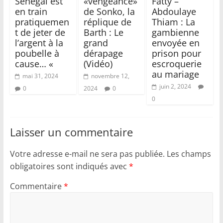
Sénégal est
«vengeance»
Fatty –
en train
de Sonko, la
Abdoulaye
pratiquemen
réplique de
Thiam : La
t de jeter de
Barth : Le
gambienne
l’argent à la
grand
envoyée en
poubelle à
dérapage
prison pour
cause… «
(Vidéo)
escroquerie
au mariage
mai 31, 2024
novembre 12,
juin 2, 2024
0
2024
0
0
Laisser un commentaire
Votre adresse e-mail ne sera pas publiée.
Les champs
obligatoires sont indiqués avec
*
Commentaire
*