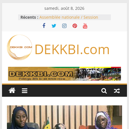
Passer
samedi, août 8, 2026
au
Récents :
Assemblée nationale / Session
contenu
extraordinaire: Six commissions
d’enquête à l’ordre du jour ce lundi
Colombie: investiture du président
de la Espriella
DEKKBI.com
Bénin: Patrice Talon élu président
du Sénat, moins de trois mois
après son départ du pouvoir
Moyen-Orient: l’Arabie saoudite, le
Pakistan et la Turquie signent un
accord de défense
RD Congo: Kinshasa interdit les
exportations de cuivre et de cobalt
concentrés pour valoriser sa
production