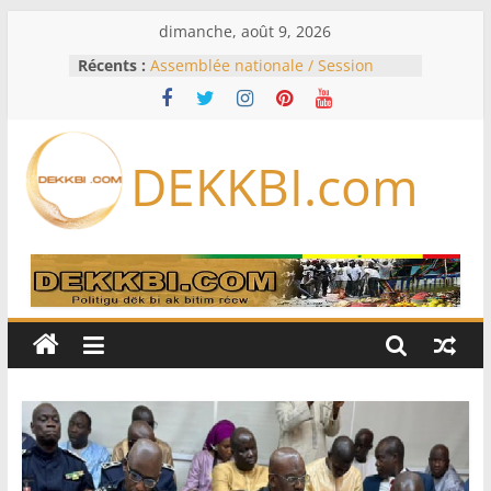
Passer
dimanche, août 9, 2026
au
Récents :
Assemblée nationale / Session
contenu
extraordinaire: Six commissions
d’enquête à l’ordre du jour ce lundi
Colombie: investiture du président
de la Espriella
DEKKBI.com
Bénin: Patrice Talon élu président
du Sénat, moins de trois mois
après son départ du pouvoir
Moyen-Orient: l’Arabie saoudite, le
Pakistan et la Turquie signent un
accord de défense
RD Congo: Kinshasa interdit les
exportations de cuivre et de cobalt
concentrés pour valoriser sa
production