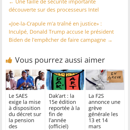
←
Une faille de sécurité importante
découverte sur des processeurs Intel
«Joe-la-Crapule m’a traîné en justice» :
Inculpé, Donald Trump accuse le président
Biden de l’empêcher de faire campagne
→
Vous pourrez aussi aimer
Le SAES
Dak’art : la
La F2S
exige la mise
15e édition
annonce une
à disposition
reportée à la
grève
du décret sur
fin de
générale les
la pension
l’année
13 et 14
des
(officiel)
mars