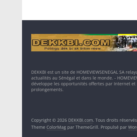
DEKKBI est un site de HOMEVIEWSENEGAL SA relaya
actualités au Sénégal et dans le monde. - HOMEV
développe les opportunités offertes par Internet et
prolongements.
Copyright © 2026
DEKKBI.com
. Tous droits réservés
Theme
ColorMag
par ThemeGrill. Propulsé par
Wor