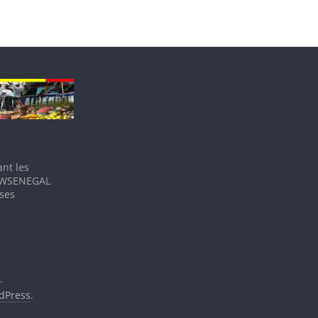
nt les
IEWSENEGAL
 ses
.
dPress
.