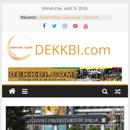
Passer
dimanche, août 9, 2026
au
Récents :
Assemblée nationale / Session
contenu
extraordinaire: Six commissions
d’enquête à l’ordre du jour ce lundi
Colombie: investiture du président
de la Espriella
DEKKBI.com
Bénin: Patrice Talon élu président
du Sénat, moins de trois mois
après son départ du pouvoir
Moyen-Orient: l’Arabie saoudite, le
Pakistan et la Turquie signent un
accord de défense
RD Congo: Kinshasa interdit les
exportations de cuivre et de cobalt
concentrés pour valoriser sa
production