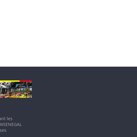
nt les
IEWSENEGAL
 ses