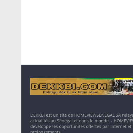
DEKKBI est un site de HOMEVIEWSENEGAL SA relaya
actualités au Sénégal et dans le monde. - HOMEV
développe les opportunités offertes par Internet et
prolongements.