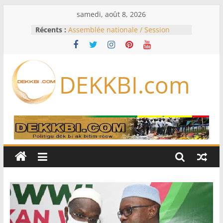
Passer
samedi, août 8, 2026
au
Récents :
Assemblée nationale / Session
contenu
extraordinaire: Six commissions
d’enquête à l’ordre du jour ce lundi
Colombie: investiture du président
de la Espriella
DEKKBI.com
Bénin: Patrice Talon élu président
du Sénat, moins de trois mois
après son départ du pouvoir
Moyen-Orient: l’Arabie saoudite, le
Pakistan et la Turquie signent un
accord de défense
RD Congo: Kinshasa interdit les
exportations de cuivre et de cobalt
concentrés pour valoriser sa
production