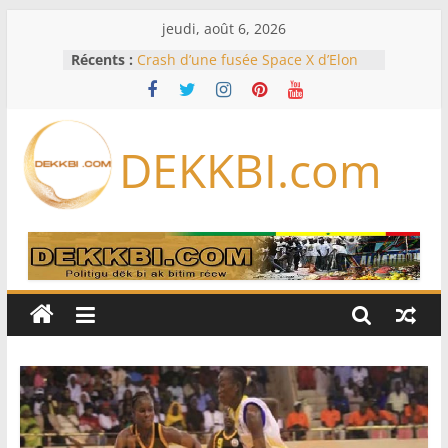
Passer
jeudi, août 6, 2026
au
Récents :
Crash d’une fusée Space X d’Elon
contenu
Musk sur la Lune: entre pollution
spatiale et ouverture sur la
formation des systèmes planétaires
Équipe nationale : Souleymane
DEKKBI.com
Diallo devrait assurer l’intérim des
Lions en septembre
Mondial 2026 – L’exode sur les
bancs africains : Sept
sélectionneurs sur 10 déjà partis
Sécheresse: Faut-il stocker l’eau?
À Ceuta, le bilan des morts monte à
75 côté espagnol, 11 côté marocain