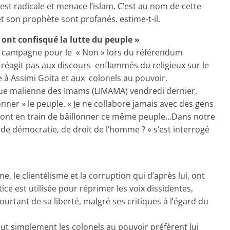
é est radicale et menace l’islam. C’est au nom de cette
 et son prophète sont profanés. estime-t-il.
 ont confisqué la lutte du peuple »
 campagne pour le « Non » lors du référendum
e réagit pas aux discours enflammés du religieux sur le
 à Assimi Goita et aux colonels au pouvoir.
igue malienne des Imams (LIMAMA) vendredi dernier,
nner » le peuple. « Je ne collabore jamais avec des gens
i sont en train de bâillonner ce même peuple…Dans notre
, de démocratie, de droit de l’homme ? » s’est interrogé
 le clientélisme et la corruption qui d’après lui, ont
ice est utilisée pour réprimer les voix dissidentes,
urtant de sa liberté, malgré ses critiques à l’égard du
tout simplement les colonels au pouvoir préfèrent lui