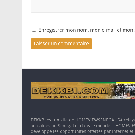
Enregistrer mon nom, mon e-mail et mon 
DEKKBI est un site de HOMEVIEWSENEGAL SA relaya
actualités au Sénégal et dans le monde. - HOMEV
développe les opportunités offertes par Internet et