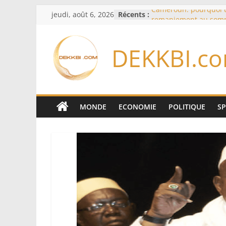
Passer
jeudi, août 6, 2026
Récents :
Cameroun: pourquoi 
au
remaniement au som
l’armée alors que Paul
contenu
du pays
DEKKBI.c
Meta se lance sur le 
logiciels écrits par l’
Anthropic et OpenAI
Bourse : l’Europe bat 
records dans l’espoir 
Disney s’associe à Tik
MONDE
ECONOMIE
POLITIQUE
S
davantage profit de s
légendaires
France – Algérie: l’aff
Laribi relance la coop
policière contre le nar