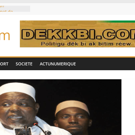
un
met de
 Biya est hors
om
marché des
IA, dominé par
toujours des
d’un accord
Tok pour tirer
PORT
SOCIETE
ACTUNUMERIQUE
es univers
aire Mehdi
ération
cotrafic