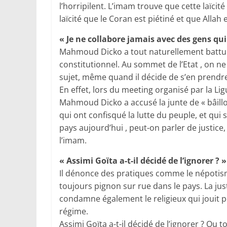
l’horripilent. L’imam trouve que cette laïcit
laïcité que le Coran est piétiné et que Allah
« Je ne collabore jamais avec des gens qui
Mahmoud Dicko a tout naturellement battu
constitutionnel. Au sommet de l’Etat , on n
sujet, même quand il décide de s’en prendre
En effet, lors du meeting organisé par la L
Mahmoud Dicko a accusé la junte de « bâillo
qui ont confisqué la lutte du peuple, et qu
pays aujourd’hui , peut-on parler de justice
l’imam.
« Assimi Goïta a-t-il décidé de l’ignorer ? »
Il dénonce des pratiques comme le népotisme,
toujours pignon sur rue dans le pays. La just
condamne également le religieux qui jouit po
régime.
Assimi Goïta a-t-il décidé de l’ignorer ? Ou 