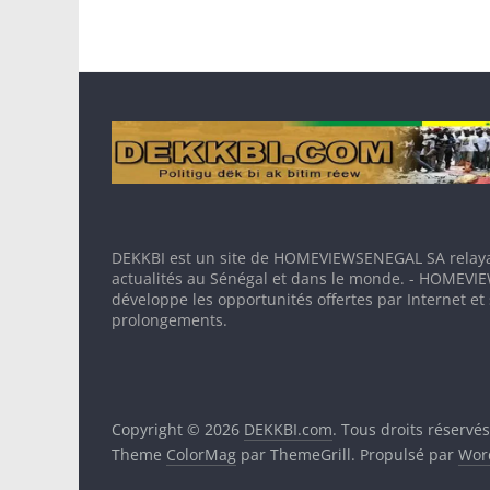
DEKKBI est un site de HOMEVIEWSENEGAL SA relaya
actualités au Sénégal et dans le monde. - HOMEV
développe les opportunités offertes par Internet et
prolongements.
Copyright © 2026
DEKKBI.com
. Tous droits réservés
Theme
ColorMag
par ThemeGrill. Propulsé par
Wor