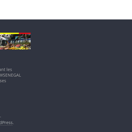
nt les
IEWSENEGAL
 ses
.
dPress
.