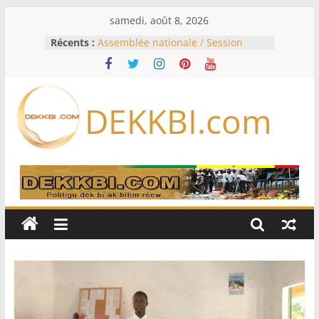
Passer
samedi, août 8, 2026
au
Récents :
Assemblée nationale / Session
contenu
extraordinaire: Six commissions
d’enquête à l’ordre du jour ce lundi
Colombie: investiture du président
de la Espriella
DEKKBI.com
Bénin: Patrice Talon élu président
du Sénat, moins de trois mois
après son départ du pouvoir
Moyen-Orient: l’Arabie saoudite, le
Pakistan et la Turquie signent un
accord de défense
RD Congo: Kinshasa interdit les
exportations de cuivre et de cobalt
concentrés pour valoriser sa
production