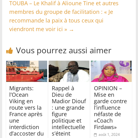
TOUBA – Le Khalif à Alioune Tine et autres
membres du groupe de facilitation : « Je
recommande la paix à tous ceux qui
viendront me voir ici »
→
Vous pourrez aussi aimer
Migrants:
Rappel à
OPINION –
l’Ocean
Dieu de
Mise en
Viking en
Madior Diouf
garde contre
route vers la
: une grande
l’influence
France après
figure
néfaste de
une
politique et
«Coach
interdiction
intellectuelle
Firdaws»
d’accoster du
s’éteint
août 1, 2024