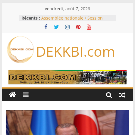
Passer
vendredi, août 7, 2026
au
Récents :
Assemblée nationale / Session
contenu
extraordinaire: Six commissions
d’enquête à l’ordre du jour ce lundi
Colombie: investiture du président
de la Espriella
DEKKBI.com
Bénin: Patrice Talon élu président
du Sénat, moins de trois mois
après son départ du pouvoir
Moyen-Orient: l’Arabie saoudite, le
Pakistan et la Turquie signent un
accord de défense
RD Congo: Kinshasa interdit les
exportations de cuivre et de cobalt
concentrés pour valoriser sa
production