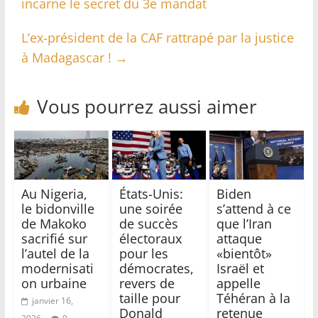
incarne le secret du 3e mandat
L’ex-président de la CAF rattrapé par la justice
à Madagascar !
→
Vous pourrez aussi aimer
Au Nigeria,
États-Unis:
Biden
le bidonville
une soirée
s’attend à ce
de Makoko
de succès
que l’Iran
sacrifié sur
électoraux
attaque
l’autel de la
pour les
«bientôt»
modernisati
démocrates,
Israël et
on urbaine
revers de
appelle
taille pour
Téhéran à la
janvier 16,
Donald
retenue