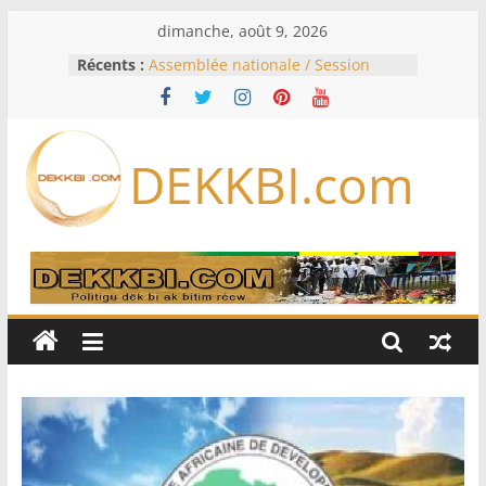
Passer
dimanche, août 9, 2026
au
Récents :
Assemblée nationale / Session
contenu
extraordinaire: Six commissions
d’enquête à l’ordre du jour ce lundi
Colombie: investiture du président
de la Espriella
DEKKBI.com
Bénin: Patrice Talon élu président
du Sénat, moins de trois mois
après son départ du pouvoir
Moyen-Orient: l’Arabie saoudite, le
Pakistan et la Turquie signent un
accord de défense
RD Congo: Kinshasa interdit les
exportations de cuivre et de cobalt
concentrés pour valoriser sa
production