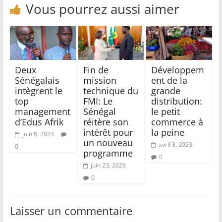
Vous pourrez aussi aimer
Deux
Fin de
Développem
Sénégalais
mission
ent de la
intègrent le
technique du
grande
top
FMI: Le
distribution:
management
Sénégal
le petit
d’Edus Afrik
réitère son
commerce à
intérêt pour
la peine
juin 8, 2024
un nouveau
avril 3, 2023
0
programme
0
juin 23, 2026
0
Laisser un commentaire