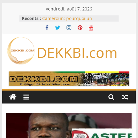
Passer
vendredi, août 7, 2026
au
Récents :
Cameroun: pourquoi un
contenu
remaniement au sommet de
l’armée alors que Paul Biya est hors
du pays
Meta se lance sur le marché des
DEKKBI.com
logiciels écrits par l’IA, dominé par
Anthropic et OpenAI
Bourse : l’Europe bat toujours des
records dans l’espoir d’un accord
Disney s’associe à TikTok pour tirer
davantage profit de ses univers
légendaires
France – Algérie: l’affaire Mehdi
Laribi relance la coopération
policière contre le narcotrafic