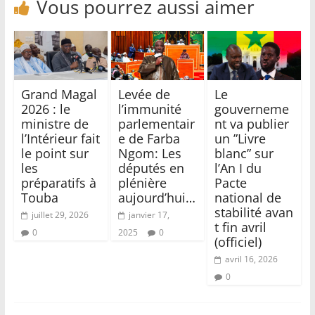
Vous pourrez aussi aimer
Grand Magal
Levée de
Le
2026 : le
l’immunité
gouverneme
ministre de
parlementair
nt va publier
l’Intérieur fait
e de Farba
un ”Livre
le point sur
Ngom: Les
blanc” sur
les
députés en
l’An I du
préparatifs à
plénière
Pacte
Touba
aujourd’hui…
national de
stabilité avan
juillet 29, 2026
janvier 17,
t fin avril
0
2025
0
(officiel)
avril 16, 2026
0