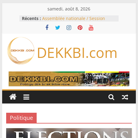
Passer
samedi, août 8, 2026
au
Récents :
Assemblée nationale / Session
contenu
extraordinaire: Six commissions
d’enquête à l’ordre du jour ce lundi
Colombie: investiture du président
de la Espriella
DEKKBI.com
Bénin: Patrice Talon élu président
du Sénat, moins de trois mois
après son départ du pouvoir
Moyen-Orient: l’Arabie saoudite, le
Pakistan et la Turquie signent un
accord de défense
RD Congo: Kinshasa interdit les
exportations de cuivre et de cobalt
concentrés pour valoriser sa
production
Politique