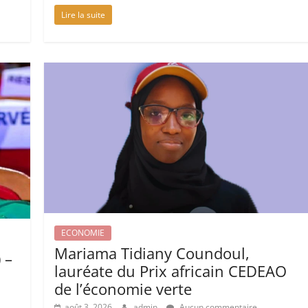
Lire la suite
ECONOMIE
Mariama Tidiany Coundoul,
 –
lauréate du Prix africain CEDEAO
de l’économie verte
août 3, 2026
admin
Aucun commentaire