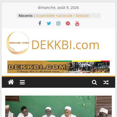
Passer
dimanche, août 9, 2026
au
Récents :
Assemblée nationale / Session
contenu
extraordinaire: Six commissions
d’enquête à l’ordre du jour ce lundi
Colombie: investiture du président
de la Espriella
DEKKBI.com
Bénin: Patrice Talon élu président
du Sénat, moins de trois mois
après son départ du pouvoir
Moyen-Orient: l’Arabie saoudite, le
Pakistan et la Turquie signent un
accord de défense
RD Congo: Kinshasa interdit les
exportations de cuivre et de cobalt
concentrés pour valoriser sa
production