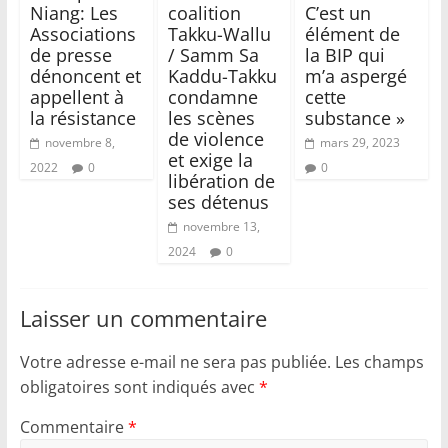
Niang: Les
coalition
C’est un
Associations
Takku-Wallu
élément de
de presse
/ Samm Sa
la BIP qui
dénoncent et
Kaddu-Takku
m’a aspergé
appellent à
condamne
cette
la résistance
les scènes
substance »
de violence
novembre 8,
mars 29, 2023
et exige la
2022
0
0
libération de
ses détenus
novembre 13,
2024
0
Laisser un commentaire
Votre adresse e-mail ne sera pas publiée.
Les champs
obligatoires sont indiqués avec
*
Commentaire
*