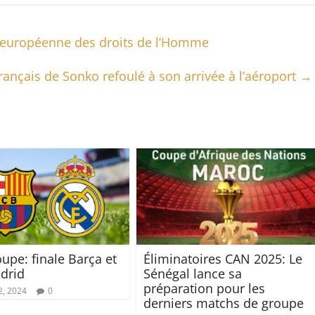
r européenne des droits de l’Homme
français de Sonko refoulé à son arrivée à l’aéroport
→
upe: finale Barça et
Éliminatoires CAN 2025: Le
drid
Sénégal lance sa
préparation pour les
2, 2024
0
derniers matchs de groupe