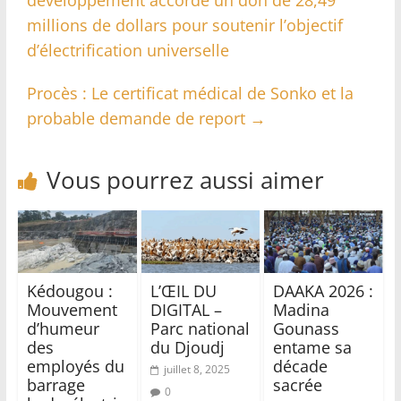
développement accorde un don de 28,49
millions de dollars pour soutenir l’objectif
d’électrification universelle
Procès : Le certificat médical de Sonko et la
probable demande de report
→
Vous pourrez aussi aimer
Kédougou :
L’ŒIL DU
DAAKA 2026 :
Mouvement
DIGITAL –
Madina
d’humeur
Parc national
Gounass
des
du Djoudj
entame sa
employés du
décade
juillet 8, 2025
barrage
sacrée
0