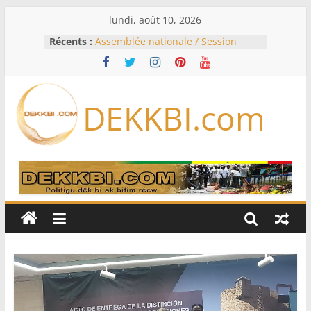
Passer
lundi, août 10, 2026
au
Récents :
Assemblée nationale / Session
contenu
extraordinaire: Six commissions
d’enquête à l’ordre du jour ce lundi
Colombie: investiture du président
de la Espriella
DEKKBI.com
Bénin: Patrice Talon élu président
du Sénat, moins de trois mois
après son départ du pouvoir
Moyen-Orient: l’Arabie saoudite, le
Pakistan et la Turquie signent un
accord de défense
RD Congo: Kinshasa interdit les
exportations de cuivre et de cobalt
concentrés pour valoriser sa
production