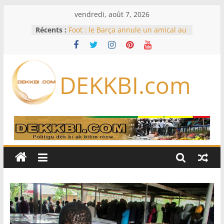
Passer
vendredi, août 7, 2026
au
Récents :
Foot : le Barça annule un amical au
contenu
Maroc après la crise migratoire de
Ceuta
Hydrocarbures – Résultats des
projets Sangomar et Gta en juillet
DEKKBI.com
2026 : Le secteur confirme sa
dynamique
Transition énergétique juste : des
experts du ministère de l’Énergie
formés à la planification
Code de la famille, cadis et égalité
devant la loi : Dar Al Istiqaamah
soumet ses doléances au ministre
de la Justice
Assemblée nationale : trois projets
et deux propositions de loi au
menu de la session extraordinaire,
lundi