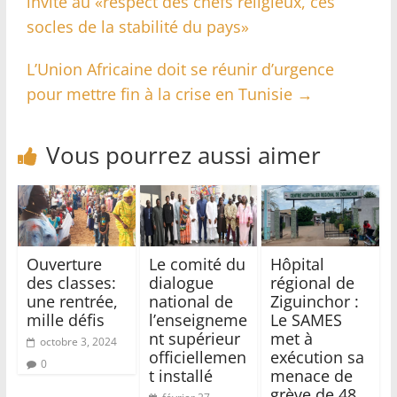
invite au «respect des chefs religieux, ces
socles de la stabilité du pays»
L’Union Africaine doit se réunir d’urgence
pour mettre fin à la crise en Tunisie
→
Vous pourrez aussi aimer
Ouverture
Le comité du
Hôpital
des classes:
dialogue
régional de
une rentrée,
national de
Ziguinchor :
mille défis
l’enseigneme
Le SAMES
nt supérieur
met à
octobre 3, 2024
officiellemen
exécution sa
0
t installé
menace de
grève de 48