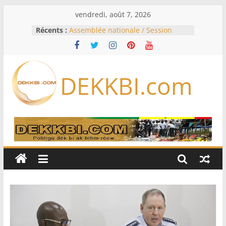
Passer
vendredi, août 7, 2026
au
Récents :
Assemblée nationale / Session
contenu
extraordinaire: Six commissions
d’enquête à l’ordre du jour ce lundi
Colombie: investiture du président
de la Espriella
DEKKBI.com
Bénin: Patrice Talon élu président
du Sénat, moins de trois mois
après son départ du pouvoir
Moyen-Orient: l’Arabie saoudite, le
Pakistan et la Turquie signent un
accord de défense
RD Congo: Kinshasa interdit les
exportations de cuivre et de cobalt
concentrés pour valoriser sa
production