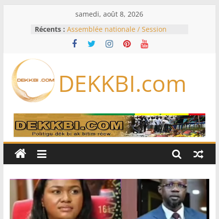
Passer
samedi, août 8, 2026
au
Récents :
Assemblée nationale / Session
contenu
extraordinaire: Six commissions
d’enquête à l’ordre du jour ce lundi
Colombie: investiture du président
de la Espriella
DEKKBI.com
Bénin: Patrice Talon élu président
du Sénat, moins de trois mois
après son départ du pouvoir
Moyen-Orient: l’Arabie saoudite, le
Pakistan et la Turquie signent un
accord de défense
RD Congo: Kinshasa interdit les
exportations de cuivre et de cobalt
concentrés pour valoriser sa
production