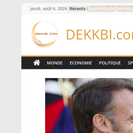
Passer
jeudi, août 6, 2026
Récents :
Confrontée à des att
au
quotidiennes, l’Ukrai
des évacuations à Kr
contenu
France – Algérie: l’aff
DEKKBI.c
Laribi relance la coop
policière contre le nar
Cameroun: pourquoi 
remaniement au som
l’armée alors que Paul
du pays
MONDE
ECONOMIE
POLITIQUE
S
Drone explosif à Leipz
menace susceptible d
«des puissances étran
Berlin
« Des erreurs ont été