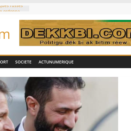
aques russes
ne ordonne
amatorsk
aire Mehdi
om
ération
cotrafic
un
met de
 Biya est hors
PORT
SOCIETE
ACTUNUMERIQUE
ig: une
’impliquer
gères», selon
 commises »