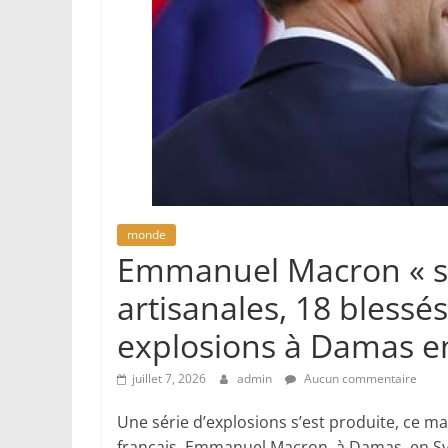
monde
Emmanuel Macron « sa
artisanales, 18 blessé
explosions à Damas en
juillet 7, 2026
admin
Aucun commentaire
Une série d’explosions s’est produite, ce mar
français, Emmanuel Macron, à Damas, en Syrie.