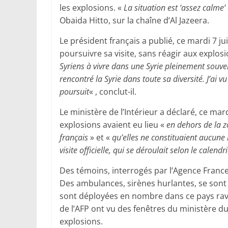
les explosions. «
La situation est ‘assez calme’
Obaida Hitto, sur la chaîne d’Al Jazeera.
Le président français a publié, ce mardi 7 j
poursuivre sa visite, sans réagir aux explosi
Syriens à vivre dans une Syrie pleinement souver
rencontré la Syrie dans toute sa diversité. J’ai v
poursuit
« , conclut-il.
Le ministère de l’Intérieur a déclaré, ce mar
explosions avaient eu lieu «
en dehors de la z
français
» et «
qu’elles ne constituaient aucune
visite officielle, qui se déroulait selon le calendr
Des témoins, interrogés par l’Agence France-
Des ambulances, sirènes hurlantes, se sont d
sont déployées en nombre dans ce pays ravag
de l’AFP ont vu des fenêtres du ministère du 
explosions.