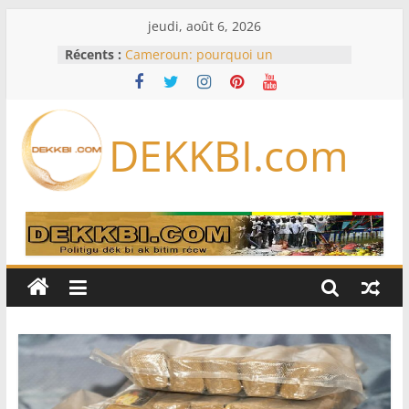
Passer
jeudi, août 6, 2026
au
Récents :
Cameroun: pourquoi un
contenu
remaniement au sommet de
l’armée alors que Paul Biya est hors
du pays
Meta se lance sur le marché des
DEKKBI.com
logiciels écrits par l’IA, dominé par
Anthropic et OpenAI
Bourse : l’Europe bat toujours des
records dans l’espoir d’un accord
Disney s’associe à TikTok pour tirer
davantage profit de ses univers
légendaires
France – Algérie: l’affaire Mehdi
Laribi relance la coopération
policière contre le narcotrafic