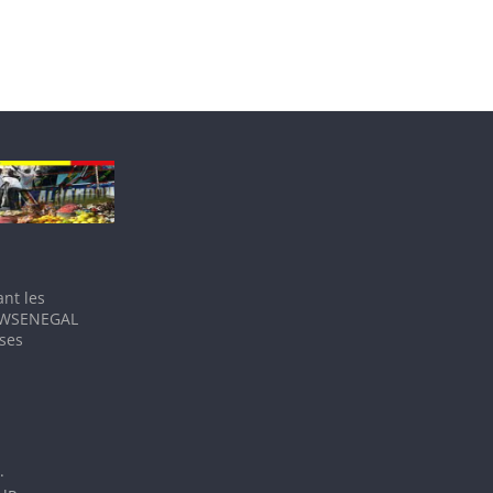
nt les
IEWSENEGAL
 ses
.