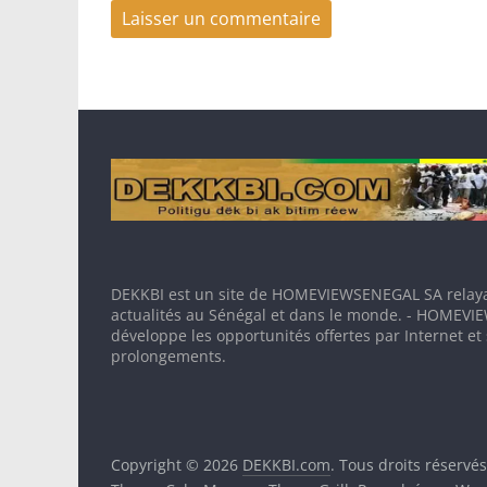
DEKKBI est un site de HOMEVIEWSENEGAL SA relaya
actualités au Sénégal et dans le monde. - HOMEV
développe les opportunités offertes par Internet et
prolongements.
Copyright © 2026
DEKKBI.com
. Tous droits réservés