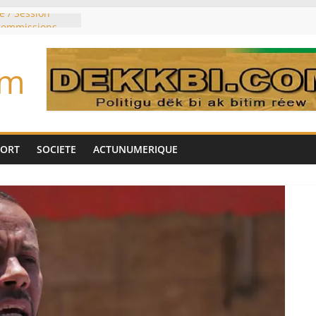
e / Session
 commissions
du jour ce lundi
re du président
om
n élu président
trois mois
u pouvoir
bie saoudite, le
uie signent un
PORT
SOCIETE
ACTUNUMERIQUE
interdit les
vre et de cobalt
oriser sa