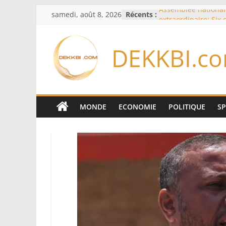
Passer
samedi, août 8, 2026
Récents :
Assemblée national
au
extraordinaire: Six
d’enquête à l’ordre 
contenu
Colombie: investitu
DEKKBI.c
de la Espriella
Bénin: Patrice Talo
du Sénat, moins de 
après son départ d
Moyen-Orient: l’Ara
Pakistan et la Turq
MONDE
ECONOMIE
POLITIQUE
S
accord de défense
RD Congo: Kinshasa 
exportations de cui
concentrés pour val
production