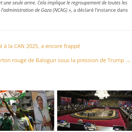
i et une seule arme. Cela implique le regroupement de toutes les
 l’administration de Gaza (NCAG)
», a déclaré l’instance dans
l à la CAN 2025, a encore frappé
carton rouge de Balogun sous la pression de Trump
→