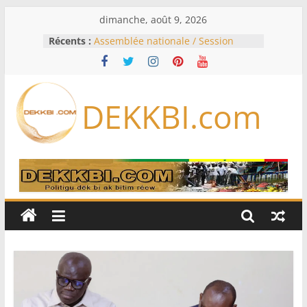
Passer
dimanche, août 9, 2026
au
Récents :
Assemblée nationale / Session
contenu
extraordinaire: Six commissions
d’enquête à l’ordre du jour ce lundi
Colombie: investiture du président
de la Espriella
DEKKBI.com
Bénin: Patrice Talon élu président
du Sénat, moins de trois mois
après son départ du pouvoir
Moyen-Orient: l’Arabie saoudite, le
Pakistan et la Turquie signent un
accord de défense
RD Congo: Kinshasa interdit les
exportations de cuivre et de cobalt
concentrés pour valoriser sa
production