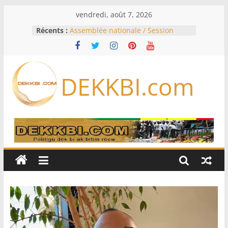
Passer
vendredi, août 7, 2026
au
Récents :
Assemblée nationale / Session
contenu
extraordinaire: Six commissions
d’enquête à l’ordre du jour ce lundi
Colombie: investiture du président
de la Espriella
DEKKBI.com
Bénin: Patrice Talon élu président
du Sénat, moins de trois mois
après son départ du pouvoir
Moyen-Orient: l’Arabie saoudite, le
Pakistan et la Turquie signent un
accord de défense
RD Congo: Kinshasa interdit les
exportations de cuivre et de cobalt
concentrés pour valoriser sa
production