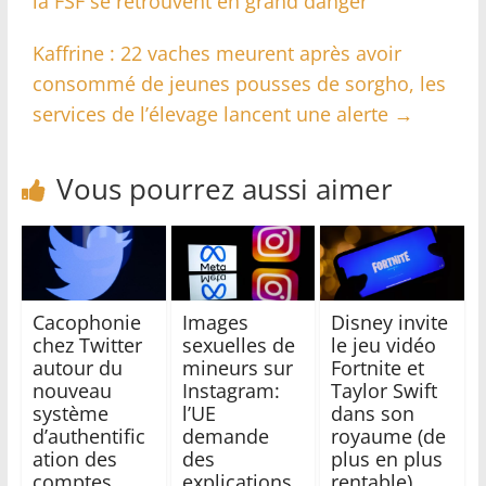
la FSF se retrouvent en grand danger
Kaffrine : 22 vaches meurent après avoir
consommé de jeunes pousses de sorgho, les
services de l’élevage lancent une alerte
→
Vous pourrez aussi aimer
Cacophonie
Images
Disney invite
chez Twitter
sexuelles de
le jeu vidéo
autour du
mineurs sur
Fortnite et
nouveau
Instagram:
Taylor Swift
système
l’UE
dans son
d’authentific
demande
royaume (de
ation des
des
plus en plus
comptes
explications
rentable)