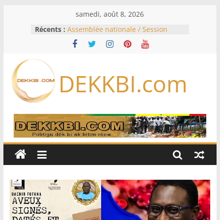
Passer
samedi, août 8, 2026
au
Récents :
Assemblée nationale / Session
contenu
extraordinaire: Six commissions
d’enquête à l’ordre du jour ce lundi
Colombie: investiture du président
de la Espriella
DEKKBI.com
Bénin: Patrice Talon élu président
du Sénat, moins de trois mois
après son départ du pouvoir
Moyen-Orient: l’Arabie saoudite, le
Pakistan et la Turquie signent un
accord de défense
RD Congo: Kinshasa interdit les
exportations de cuivre et de cobalt
concentrés pour valoriser sa
production