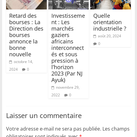
Retard des
Investisseme
Quelle
bourses : La
nt : Les
orientation
Direction des
marchés
industrielle ?
bourses
gaziers
août 20, 2024
annonce la
africains
0
bonne
interconnect
nouvelle
és et sous
pression à
octobre 14,
l’horizon
2024
0
2023 (Par NJ
Ayuk)
novembre 29,
2022
0
Laisser un commentaire
Votre adresse e-mail ne sera pas publiée.
Les champs
obligatoires sont indiqués avec
*