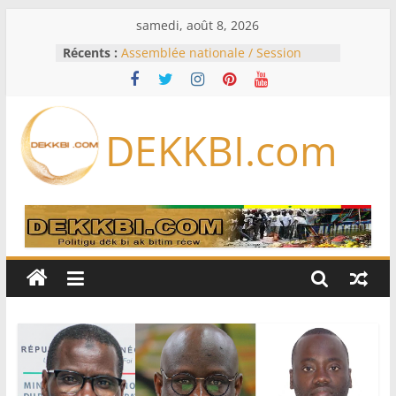
Passer
samedi, août 8, 2026
au
Récents :
Assemblée nationale / Session
contenu
extraordinaire: Six commissions
d’enquête à l’ordre du jour ce lundi
Colombie: investiture du président
de la Espriella
DEKKBI.com
Bénin: Patrice Talon élu président
du Sénat, moins de trois mois
après son départ du pouvoir
Moyen-Orient: l’Arabie saoudite, le
Pakistan et la Turquie signent un
accord de défense
RD Congo: Kinshasa interdit les
exportations de cuivre et de cobalt
concentrés pour valoriser sa
production