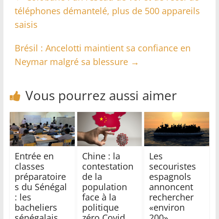
téléphones démantelé, plus de 500 appareils
saisis
Brésil : Ancelotti maintient sa confiance en
Neymar malgré sa blessure
→
Vous pourrez aussi aimer
Entrée en
Chine : la
Les
classes
contestation
secouristes
préparatoire
de la
espagnols
s du Sénégal
population
annoncent
: les
face à la
rechercher
bacheliers
politique
«environ
sénégalais
zéro Covid
200»