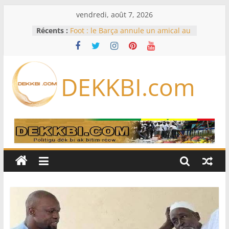
Passer
vendredi, août 7, 2026
au
Récents :
Foot : le Barça annule un amical au
contenu
Maroc après la crise migratoire de
Ceuta
Hydrocarbures – Résultats des
projets Sangomar et Gta en juillet
DEKKBI.com
2026 : Le secteur confirme sa
dynamique
Transition énergétique juste : des
experts du ministère de l’Énergie
formés à la planification
Code de la famille, cadis et égalité
devant la loi : Dar Al Istiqaamah
soumet ses doléances au ministre
de la Justice
Assemblée nationale : trois projets
et deux propositions de loi au
menu de la session extraordinaire,
lundi