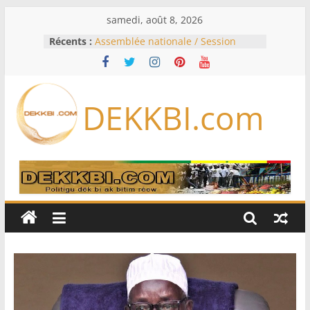
Passer
samedi, août 8, 2026
au
Récents :
Assemblée nationale / Session
contenu
extraordinaire: Six commissions
d’enquête à l’ordre du jour ce lundi
Colombie: investiture du président
de la Espriella
DEKKBI.com
Bénin: Patrice Talon élu président
du Sénat, moins de trois mois
après son départ du pouvoir
Moyen-Orient: l’Arabie saoudite, le
Pakistan et la Turquie signent un
accord de défense
RD Congo: Kinshasa interdit les
exportations de cuivre et de cobalt
concentrés pour valoriser sa
production