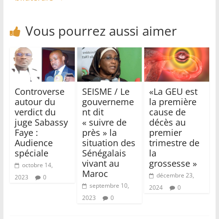
Vous pourrez aussi aimer
Controverse
SEISME / Le
«La GEU est
autour du
gouverneme
la première
verdict du
nt dit
cause de
juge Sabassy
« suivre de
décès au
Faye :
près » la
premier
Audience
situation des
trimestre de
spéciale
Sénégalais
la
vivant au
grossesse »
octobre 14,
Maroc
décembre 23,
2023
0
septembre 10,
2024
0
2023
0