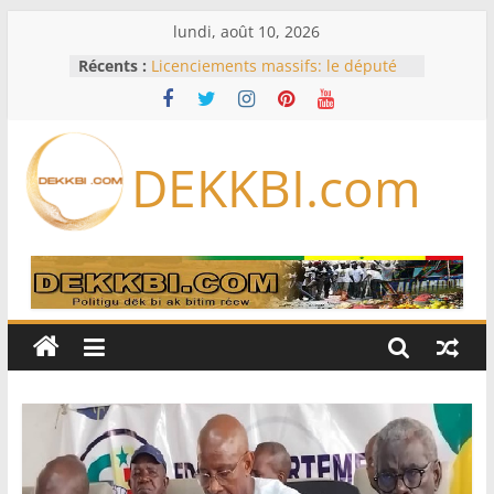
Passer
lundi, août 10, 2026
au
Récents :
Licenciements massifs: le député
contenu
Mbaye DIONE interpelle le
gouvernement sur plus de 30 000
emplois
Or, gaz, pétrole : le nouveau visage
DEKKBI.com
des exportations sénégalaises se
dessine
Session extraordinaire : Sonko
balaie les contestations sur les
pouvoirs du Bureau
Opinion – Alioune Ndoye, maire du
Plateau : Le Parti socialiste n’est
pas à vendre
L’Iran exige pour rouvrir Ormuz
que les Etats-Unis acceptent
« toutes » ses conditions