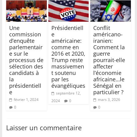
Une
Présidentiell
Conflit
commission
e
américano-
d’enquête
américaine:
iranien:
parlementair
comme en
Comment la
e sur le
2016 et 2020,
guerre
processus de
Trump reste
pourrait-elle
sélection des
massivemen
affecter
candidats à
t soutenu
l’économie
la
par les
africaine…le
présidentiell
évangéliques
Sénégal en
e
particulier ?
septembre 12,
février 1, 2024
mars 3, 2026
2024
0
0
0
Laisser un commentaire