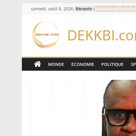
Passer
samedi, août 8, 2026
Récents :
Assemblée national
au
extraordinaire: Six
d’enquête à l’ordre 
contenu
Colombie: investitu
DEKKBI.c
de la Espriella
Bénin: Patrice Talo
du Sénat, moins de 
après son départ d
Moyen-Orient: l’Ara
Pakistan et la Turq
MONDE
ECONOMIE
POLITIQUE
S
accord de défense
RD Congo: Kinshasa 
exportations de cui
concentrés pour val
production