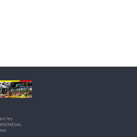
nt les
IEWSENEGAL
 ses