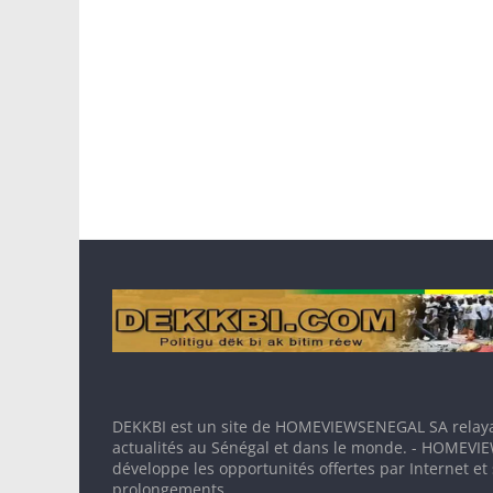
DEKKBI est un site de HOMEVIEWSENEGAL SA relaya
actualités au Sénégal et dans le monde. - HOMEV
développe les opportunités offertes par Internet et
prolongements.