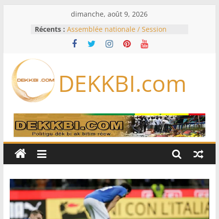
Passer
dimanche, août 9, 2026
au
Récents :
Assemblée nationale / Session
contenu
extraordinaire: Six commissions
d’enquête à l’ordre du jour ce lundi
Colombie: investiture du président
de la Espriella
DEKKBI.com
Bénin: Patrice Talon élu président
du Sénat, moins de trois mois
après son départ du pouvoir
Moyen-Orient: l’Arabie saoudite, le
Pakistan et la Turquie signent un
accord de défense
RD Congo: Kinshasa interdit les
exportations de cuivre et de cobalt
concentrés pour valoriser sa
production