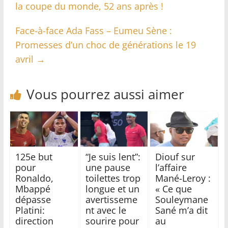
la coupe du monde, 52 ans après !
Face-à-face Ada Fass – Eumeu Sène :
Promesses d’un choc de générations le 19
avril
→
Vous pourrez aussi aimer
125e but
“Je suis lent”:
Diouf sur
pour
une pause
l’affaire
Ronaldo,
toilettes trop
Mané-Leroy :
Mbappé
longue et un
« Ce que
dépasse
avertisseme
Souleymane
Platini:
nt avec le
Sané m’a dit
direction
sourire pour
au