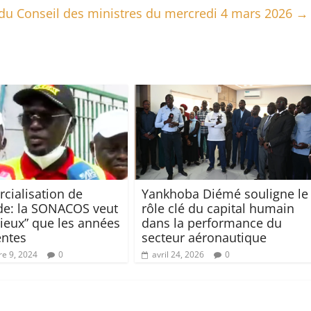
u Conseil des ministres du mercredi 4 mars 2026
→
ialisation de
Yankhoba Diémé souligne le
ide: la SONACOS veut
rôle clé du capital humain
mieux” que les années
dans la performance du
entes
secteur aéronautique
e 9, 2024
0
avril 24, 2026
0