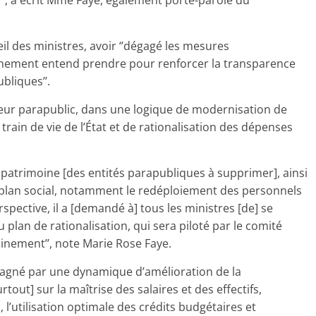
’’, a écrit Mme Faye, également porte-parole du
il des ministres, avoir ‘’dégagé les mesures
ernement entend prendre pour renforcer la transparence
bliques’’.
ecteur parapublic, dans une logique de modernisation de
train de vie de l’État et de rationalisation des dépenses
patrimoine [des entités parapubliques à supprimer], ainsi
plan social, notamment le redéploiement des personnels
spective, il a [demandé à] tous les ministres [de] se
lan de rationalisation, qui sera piloté par le comité
ainement’’, note Marie Rose Faye.
mpagné par une dynamique d’amélioration de la
out] sur la maîtrise des salaires et des effectifs,
 l’utilisation optimale des crédits budgétaires et